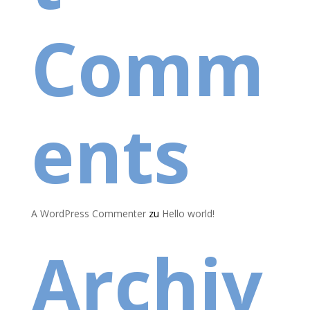
Comm
ents
A WordPress Commenter
zu
Hello world!
Archiv